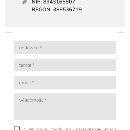
NIP: 8943165807
REGON: 388536719
* Wyrażam zgodę na przetwarzanie moich