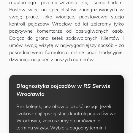
regularnego przemieszczania się samochodem.
Postaw więc na specjalistów zaangażowanych w
swoją pracę. Jako wiodąca, podstawowa stacja
kontroli pojazdów Wrocław od lat zbieramy tylko
pozytywne komentarze od obsługiwanych osób.
Dołącz do grona setek zadowolonych Klientów i
umów swoją wizytę w najwygodniejszy sposób – za
pośrednictwem formularza online bądź tradycyjnie,
dzwoniąc na jeden z naszych numerów.
Diagnostyka pojazdów w RS Serwis
Wrocławia
Bez kolejek, bez obaw o jakość usługi. Jeżeli
szukasz najlepszej stacji kontroli pojazdów we
Wrocławiu, zapraszamy do umówienia
terminu wizyty. Wybierz dogodny termin i