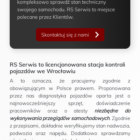
kompleksowo sprawdź stan techniczny
swojego samochodu. RS Serwis to miejsce
polecane przez Klientów.
Skontaktuj się z nami
RS Serwis to licencjonowana stacja kontroli
pojazdów we Wrocławiu
A to oznacza, że pracujemy zgodnie z
obowiązującym w Polsce prawem. Proponowana
przez nas diagnostyka pojazdów oparta jest o
najnowocześniejszy sprzęt, doświadczenie
pracowników oraz o atesty
niezbędne do
wykonywania przeglądów samochodowych
. Zgodnie
z przepisami, dokładnie weryfikujemy stan nadwozia,
podwozia oraz napędu. Dodatkowo sprawdzamy