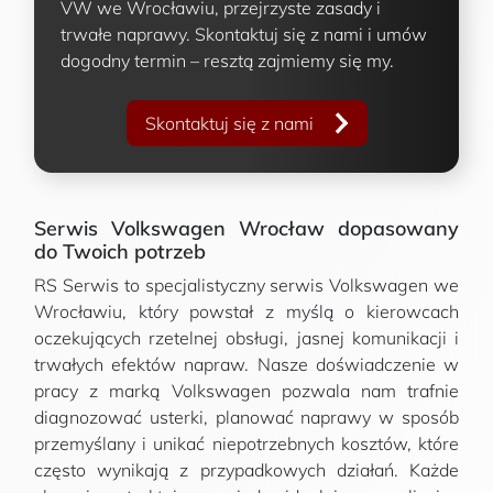
VW we Wrocławiu, przejrzyste zasady i
trwałe naprawy. Skontaktuj się z nami i umów
dogodny termin – resztą zajmiemy się my.
Skontaktuj się z nami
Serwis Volkswagen Wrocław dopasowany
do Twoich potrzeb
RS Serwis to specjalistyczny serwis Volkswagen we
Wrocławiu, który powstał z myślą o kierowcach
oczekujących rzetelnej obsługi, jasnej komunikacji i
trwałych efektów napraw. Nasze doświadczenie w
pracy z marką Volkswagen pozwala nam trafnie
diagnozować usterki, planować naprawy w sposób
przemyślany i unikać niepotrzebnych kosztów, które
często wynikają z przypadkowych działań. Każde