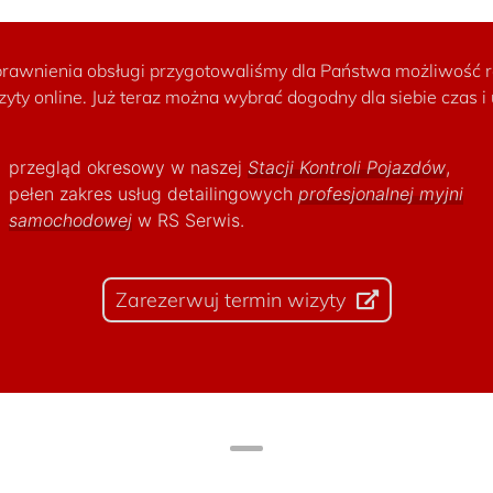
rawnienia obsługi przygotowaliśmy dla Państwa możliwość r
zyty online. Już teraz można wybrać dogodny dla siebie czas 
przegląd okresowy w naszej
Stacji Kontroli Pojazdów
,
pełen zakres usług detailingowych
profesjonalnej myjni
samochodowej
w RS Serwis.
Zarezerwuj termin wizyty