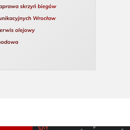
naprawa skrzyń biegów
unikacyjnych Wrocław
erwis olejowy
chodowa