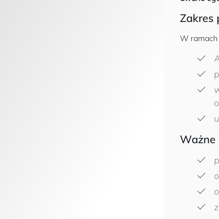
Zakres 
W ramach p
A
p
w
o
u
Ważne 
p
o
o
z