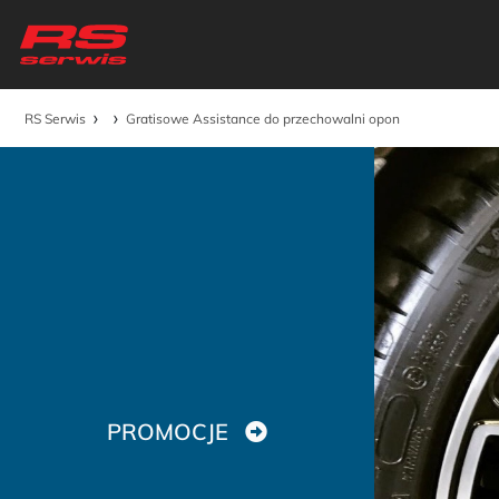
›
›
RS Serwis
Gratisowe Assistance do przechowalni opon
PROMOCJE