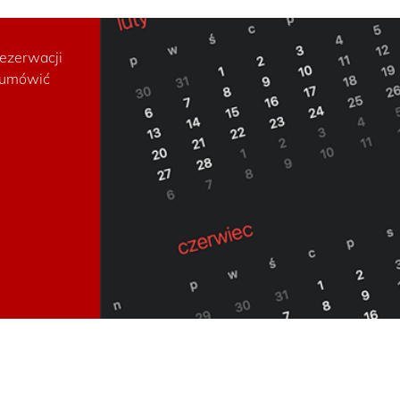
ezerwacji
i umówić