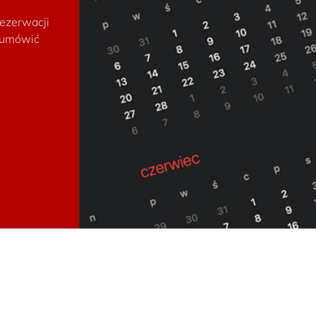
ezerwacji
i umówić