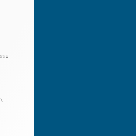
enie
n,