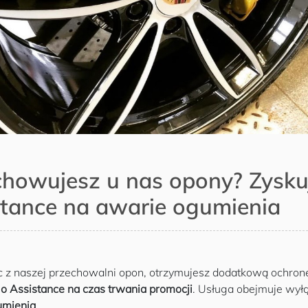
chowujesz u nas opony? Zysku
stance na awarie ogumienia
c z naszej przechowalni opon, otrzymujesz dodatkową ochron
o Assistance na czas trwania promocji
. Usługa obejmuje wył
umienia
.