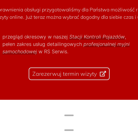
rawnienia obsługi przygotowaliśmy dla Państwa możliwość r
zyty online. Już teraz można wybrać dogodny dla siebie czas 
przegląd okresowy w naszej
Stacji Kontroli Pojazdów
,
pełen zakres usług detailingowych
profesjonalnej myjni
samochodowej
w RS Serwis.
Zarezerwuj termin wizyty