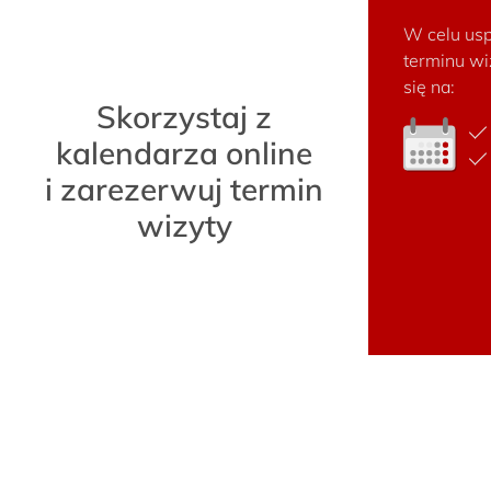
W celu usp
terminu wi
się na:
Skorzystaj z
kalendarza online
i zarezerwuj termin
wizyty