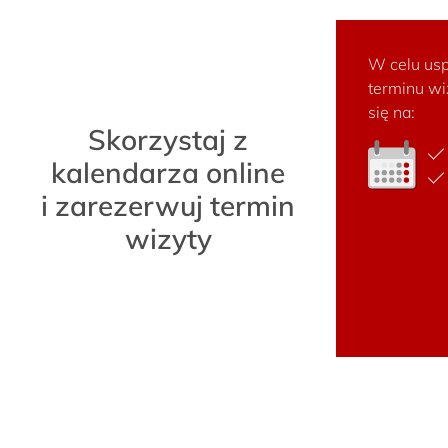
W celu usp
terminu wi
się na:
Skorzystaj z
kalendarza online
i zarezerwuj termin
wizyty