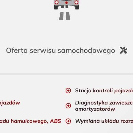
Oferta serwisu samochodowego
Stacja kontroli poja
ojazdów
Diagnostyka zawiesze
amortyzatorów
ładu hamulcowego, ABS
Wymiana układu rozr