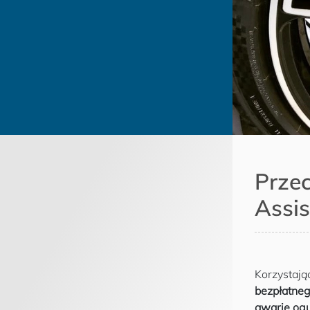
Prze
Assi
Korzystają
bezpłatneg
awarie og