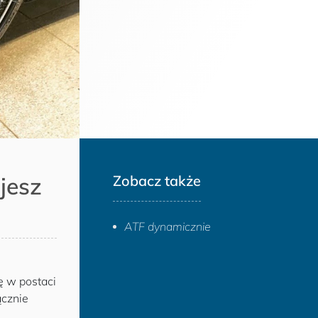
jesz
Zobacz także
ATF dynamicznie
ę w postaci
ącznie